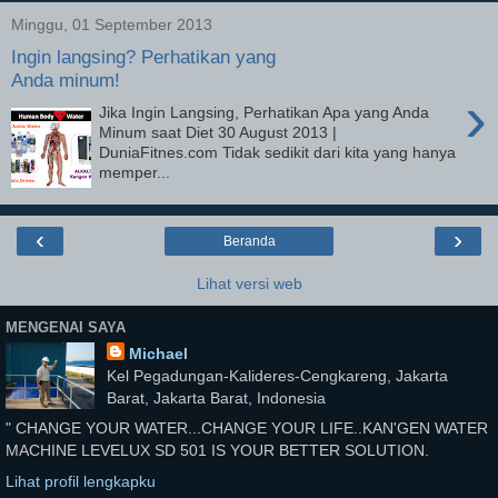
Minggu, 01 September 2013
Ingin langsing? Perhatikan yang
Anda minum!
›
Jika Ingin Langsing, Perhatikan Apa yang Anda
Minum saat Diet 30 August 2013 |
DuniaFitnes.com Tidak sedikit dari kita yang hanya
memper...
‹
›
Beranda
Lihat versi web
MENGENAI SAYA
Michael
Kel Pegadungan-Kalideres-Cengkareng, Jakarta
Barat, Jakarta Barat, Indonesia
" CHANGE YOUR WATER...CHANGE YOUR LIFE..KAN'GEN WATER
MACHINE LEVELUX SD 501 IS YOUR BETTER SOLUTION.
Lihat profil lengkapku