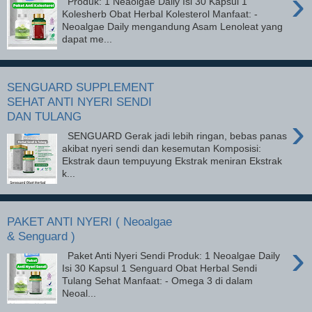
›
Produk: 1 Neaolgae Daily Isi 30 Kapsul 1
Kolesherb Obat Herbal Kolesterol Manfaat: -
Neoalgae Daily mengandung Asam Lenoleat yang
dapat me...
SENGUARD SUPPLEMENT
SEHAT ANTI NYERI SENDI
DAN TULANG
›
SENGUARD Gerak jadi lebih ringan, bebas panas
akibat nyeri sendi dan kesemutan Komposisi:
Ekstrak daun tempuyung Ekstrak meniran Ekstrak
k...
PAKET ANTI NYERI ( Neoalgae
& Senguard )
›
Paket Anti Nyeri Sendi Produk: 1 Neoalgae Daily
Isi 30 Kapsul 1 Senguard Obat Herbal Sendi
Tulang Sehat Manfaat: - Omega 3 di dalam
Neoal...