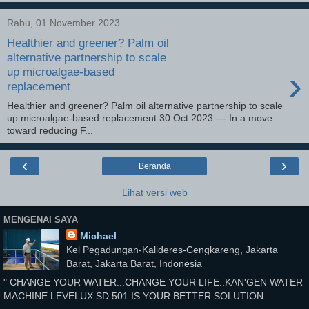
Rabu, 01 November 2023
Healthier and greener? Palm oil
alternative partnership to scale
›
up microalgae-based
replacement
Healthier and greener? Palm oil alternative partnership to scale
up microalgae-based replacement 30 Oct 2023 --- In a move
toward reducing F...
‹
›
Beranda
Lihat versi web
MENGENAI SAYA
Michael
Kel Pegadungan-Kalideres-Cengkareng, Jakarta
Barat, Jakarta Barat, Indonesia
" CHANGE YOUR WATER...CHANGE YOUR LIFE..KAN'GEN WATER
MACHINE LEVELUX SD 501 IS YOUR BETTER SOLUTION.