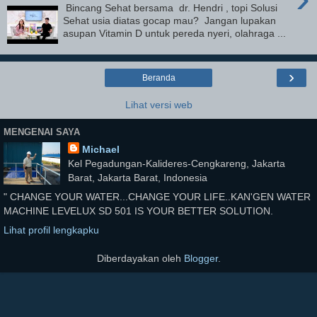
Bincang Sehat bersama dr. Hendri , topi Solusi
Sehat usia diatas gocap mau? Jangan lupakan
asupan Vitamin D untuk pereda nyeri, olahraga ...
›
Beranda
Lihat versi web
MENGENAI SAYA
Michael
Kel Pegadungan-Kalideres-Cengkareng, Jakarta
Barat, Jakarta Barat, Indonesia
" CHANGE YOUR WATER...CHANGE YOUR LIFE..KAN'GEN WATER
MACHINE LEVELUX SD 501 IS YOUR BETTER SOLUTION.
Lihat profil lengkapku
Diberdayakan oleh
Blogger
.