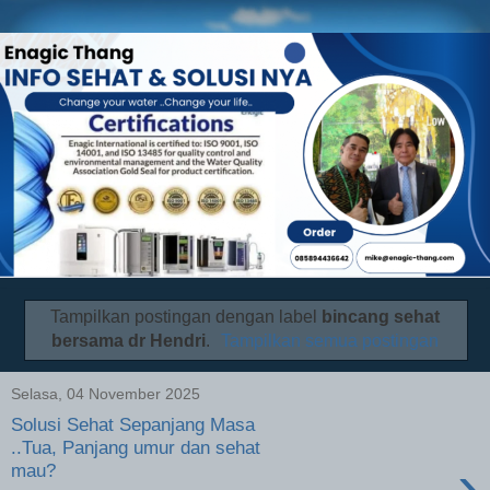
Tampilkan postingan dengan label
bincang sehat
bersama dr Hendri
.
Tampilkan semua postingan
Selasa, 04 November 2025
Solusi Sehat Sepanjang Masa
..Tua, Panjang umur dan sehat
›
mau?