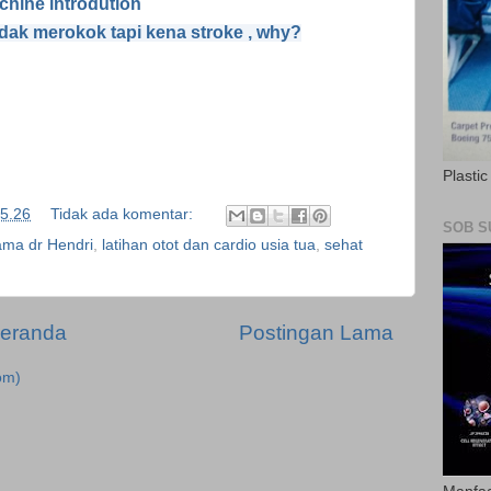
chine introdution
tidak merokok tapi kena stroke , why?
Plasti
5.26
Tidak ada komentar:
SOB S
ama dr Hendri
,
latihan otot dan cardio usia tua
,
sehat
eranda
Postingan Lama
om)