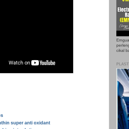
Emguar
perlen
cikal b
PLAST
es
thin super anti oxidant