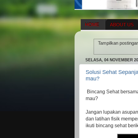
HOME
ABOUT US
HERBAL SUPPLEMENT
Tampilkan postinga
ENAGIC COMPENSATIO
SELASA, 04 NOVEMBER 20
Solusi Sehat Sepanj
mau?
Bincang Sehat bersama d
mau?
Jangan lupakan asupan 
dan latihan fisik mempe
ikuti bincang sehat beriku