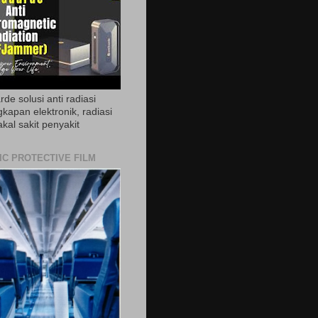
de solusi anti radiasi
gkapan elektronik, radiasi
akal sakit penyakit
IC PROTECTIVE FILM