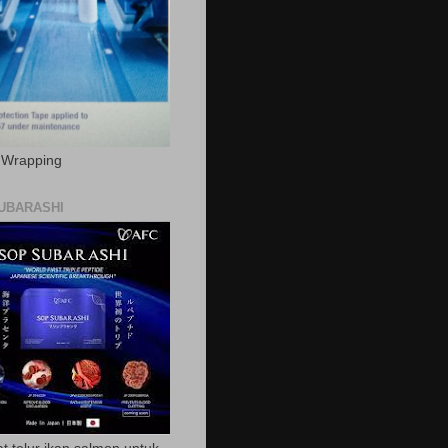
c Wrapping
UBARASHI