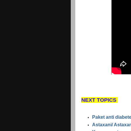
NEXT TOPICS
Paket anti diabet
Astaxani/ Astaxan