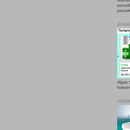
Manfaa
pemul
penyak
ALGAE
Algae S
kolestr
TERAH