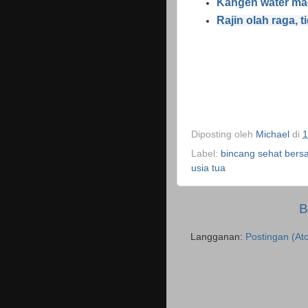
Kangen water ma
Rajin olah raga, 
Diposting oleh
Michael
di
1
Label:
bincang sehat bers
usia tua
B
Langganan:
Postingan (At