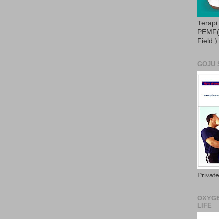
Terapi
PEMF( 
Field )
GOJU 
Privat
OXYGE
LIFE