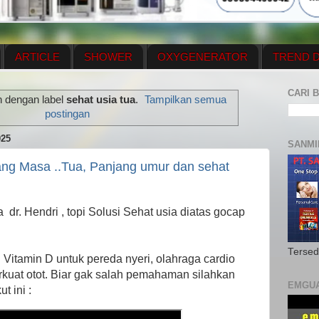
ARTICLE
SHOWER
OXYGENERATOR
TREND D
NEWS UPDATE
CONTACT US
PRICE LIST
OX
CARI B
n dengan label
sehat usia tua
.
Tampilkan semua
N PLAN
MENUS
postingan
25
SANMI
ang Masa ..Tua, Panjang umur dan sehat
r. Hendri , topi Solusi Sehat usia diatas gocap
Tersed
Vitamin D untuk pereda nyeri, olahraga cardio
rkuat otot. Biar gak salah pemahaman silahkan
EMGU
t ini :