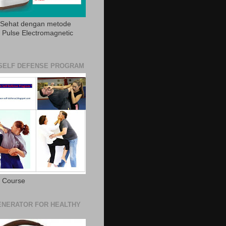
 Sehat dengan metode
Pulse Electromagnetic
SELF DEFENSE PROGRAM
e Course
NERATOR FOR HEALTHY