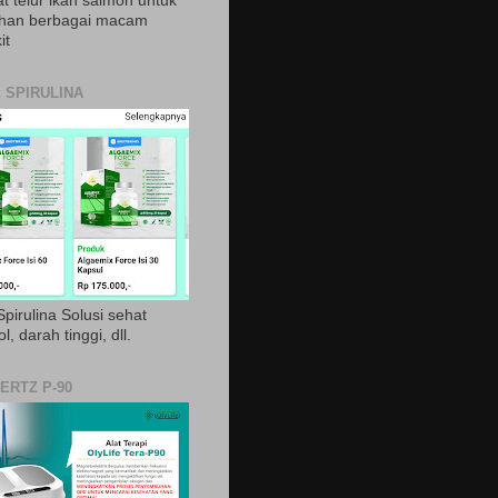
t telur ikan salmon untuk
ihan berbagai macam
it
 SPIRULINA
pirulina Solusi sehat
ol, darah tinggi, dll.
ERTZ P-90