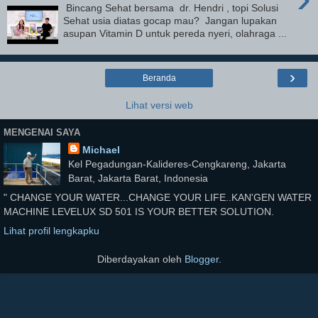
Bincang Sehat bersama dr. Hendri , topi Solusi
Sehat usia diatas gocap mau? Jangan lupakan
asupan Vitamin D untuk pereda nyeri, olahraga ...
›
Beranda
Lihat versi web
MENGENAI SAYA
Michael
Kel Pegadungan-Kalideres-Cengkareng, Jakarta
Barat, Jakarta Barat, Indonesia
" CHANGE YOUR WATER...CHANGE YOUR LIFE..KAN'GEN WATER
MACHINE LEVELUX SD 501 IS YOUR BETTER SOLUTION.
Lihat profil lengkapku
Diberdayakan oleh
Blogger
.