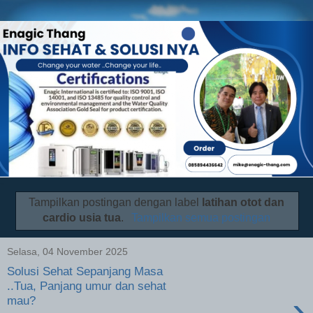
Tampilkan postingan dengan label
latihan otot dan
cardio usia tua
.
Tampilkan semua postingan
Selasa, 04 November 2025
Solusi Sehat Sepanjang Masa
..Tua, Panjang umur dan sehat
›
mau?