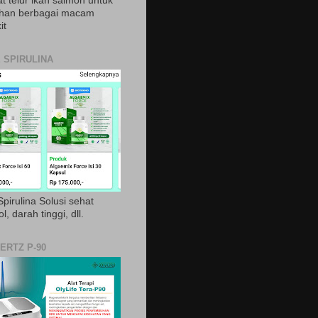
t telur ikan salmon untuk
ihan berbagai macam
it
 SPIRULINA
pirulina Solusi sehat
ol, darah tinggi, dll.
ERTZ P-90