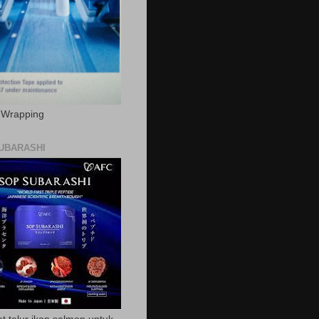
c Wrapping
UBARASHI