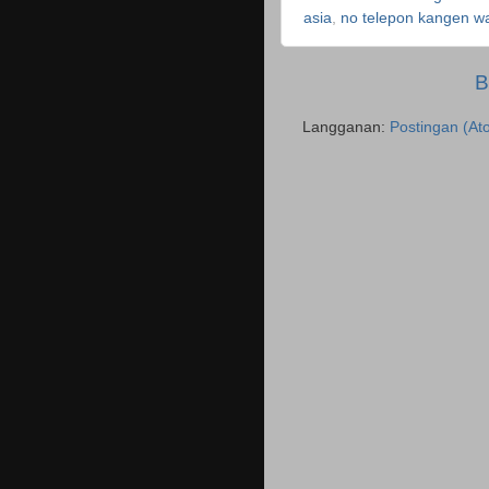
asia
,
no telepon kangen wa
B
Langganan:
Postingan (At