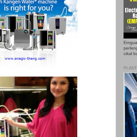
Emguar
perlen
cikal b
PLAST