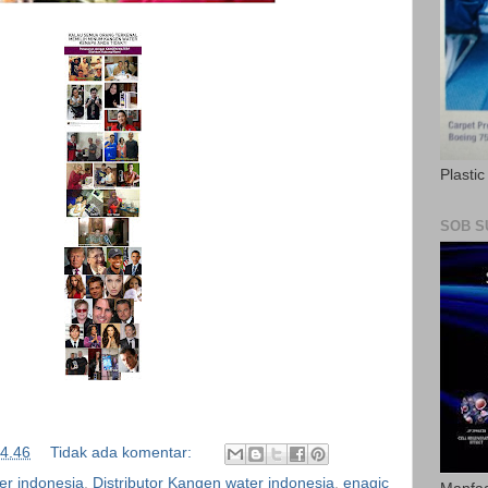
Plasti
SOB S
4.46
Tidak ada komentar:
er indonesia
,
Distributor Kangen water indonesia
,
enagic