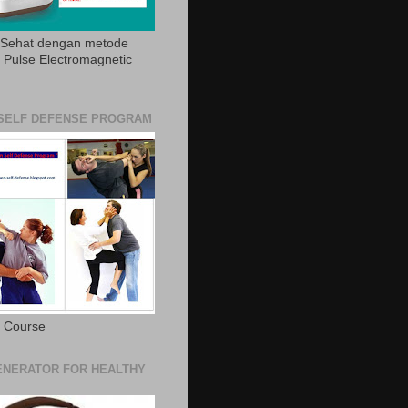
 Sehat dengan metode
Pulse Electromagnetic
SELF DEFENSE PROGRAM
e Course
NERATOR FOR HEALTHY