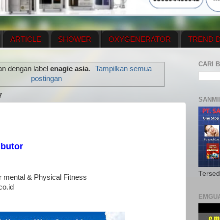
ARTICLE
SHOWER
OXYGENERATOR
TREND D
NEWS UPDATE
CONTACT US
PRICE LIST
OX
CARI B
an dengan label
enagic asia
.
Tampilkan semua
N PLAN
MENUS
postingan
7
SANMI
ibutor
Tersed
or mental & Physical Fitness
o.id
EMGU