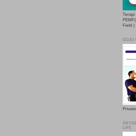
Terapi
PEMF( 
Field )
GOJU 
Privat
OXYGE
LIFE