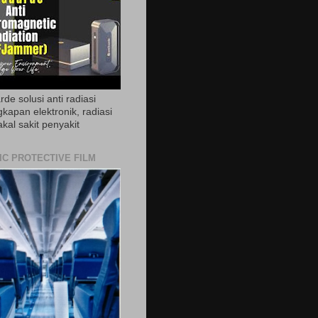
de solusi anti radiasi
gkapan elektronik, radiasi
akal sakit penyakit
IC PROTECTIVE FILM