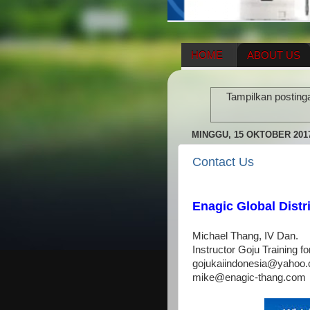
HOME
ABOUT US
HERBAL SUPPLEMENT
Tampilkan posting
ENAGIC COMPENSATIO
MINGGU, 15 OKTOBER 201
Contact Us
Enagic Global Distr
Michael Thang, IV Dan.
Instructor Goju Training f
gojukaiindonesia@yahoo.c
mike@enagic-thang.com