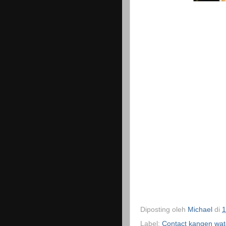
Diposting oleh
Michael
di
1
Label:
Contact kangen wat