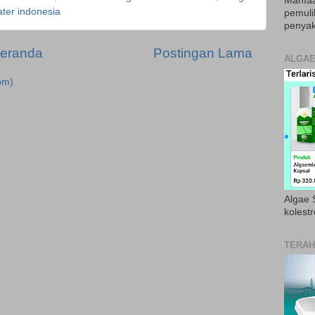
Manfaa
ter indonesia
pemul
penyak
eranda
Postingan Lama
ALGAE
om)
Algae S
kolestr
TERAH