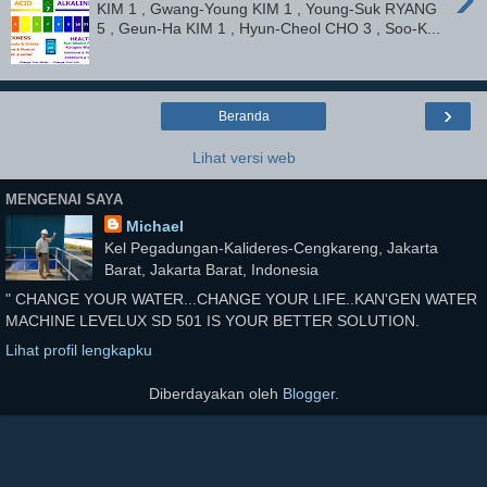
KIM 1 , Gwang-Young KIM 1 , Young-Suk RYANG
5 , Geun-Ha KIM 1 , Hyun-Cheol CHO 3 , Soo-K...
›
Beranda
Lihat versi web
MENGENAI SAYA
Michael
Kel Pegadungan-Kalideres-Cengkareng, Jakarta
Barat, Jakarta Barat, Indonesia
" CHANGE YOUR WATER...CHANGE YOUR LIFE..KAN'GEN WATER
MACHINE LEVELUX SD 501 IS YOUR BETTER SOLUTION.
Lihat profil lengkapku
Diberdayakan oleh
Blogger
.