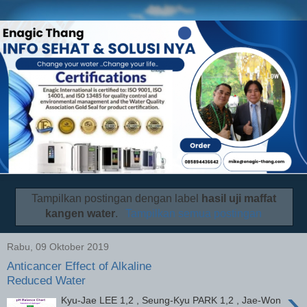
Tampilkan postingan dengan label
hasil uji maffat
kangen water
.
Tampilkan semua postingan
Rabu, 09 Oktober 2019
Anticancer Effect of Alkaline
Reduced Water
›
Kyu-Jae LEE 1,2 , Seung-Kyu PARK 1,2 , Jae-Won