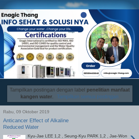
Tampilkan postingan dengan label
penelitian manfaat
kangen water
.
Tampilkan semua postingan
Rabu, 09 Oktober 2019
Anticancer Effect of Alkaline
Reduced Water
›
Kyu-Jae LEE 1,2 , Seung-Kyu PARK 1,2 , Jae-Won