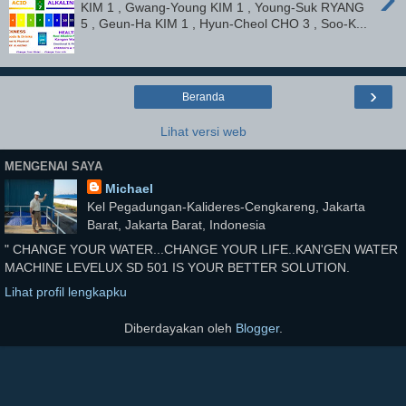
KIM 1 , Gwang-Young KIM 1 , Young-Suk RYANG
5 , Geun-Ha KIM 1 , Hyun-Cheol CHO 3 , Soo-K...
›
Beranda
Lihat versi web
MENGENAI SAYA
Michael
Kel Pegadungan-Kalideres-Cengkareng, Jakarta
Barat, Jakarta Barat, Indonesia
" CHANGE YOUR WATER...CHANGE YOUR LIFE..KAN'GEN WATER
MACHINE LEVELUX SD 501 IS YOUR BETTER SOLUTION.
Lihat profil lengkapku
Diberdayakan oleh
Blogger
.