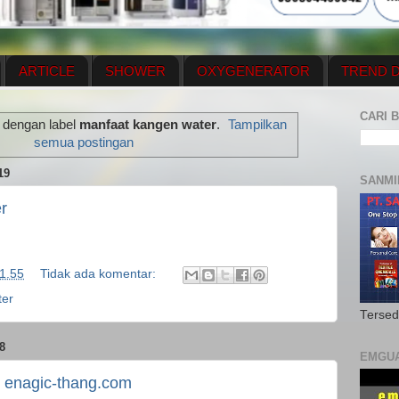
ARTICLE
SHOWER
OXYGENERATOR
TREND D
NEWS UPDATE
CONTACT US
PRICE LIST
OX
CARI B
 dengan label
manfaat kangen water
.
Tampilkan
N PLAN
MENUS
semua postingan
19
SANMI
r
1.55
Tidak ada komentar:
ter
Tersed
8
EMGU
enagic-thang.com