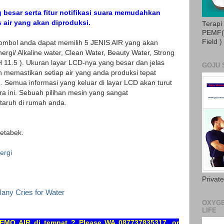
 besar serta fitur notifikasi suara memudahkan
 air yang akan diproduksi.
Terapi
PEMF( 
Field )
ombol anda dapat memilih 5 JENIS AIR yang akan
nergi/ Alkaline water, Clean Water, Beauty Water, Strong
H 11.5
). Ukuran layar LCD-nya yang besar dan jelas
GOJU 
nih memastikan setiap air yang anda produksi tepat
. Semua informasi yang keluar di layar LCD akan turut
ara ini. Sebuah pilihan mesin yang sangat
taruh di rumah anda.
detabek.
ergi
Privat
any Cries for Water
OXYGE
LIFE
DEMO AIR di tempat ? Please WA 087737835317, or