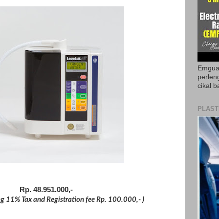
Emguar
perlen
cikal b
PLAST
Rp. 48.951.000,-
ing 11% Tax and Registration fee Rp. 100.000,- )