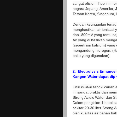
sangat efisien. Tipe ini m
negara Jepang, Amerika, J
Taiwan Korea, Singapura, 
Dengan keunggulan tenaga
menghasilkan air ionisasi
dan -800mV yang tentu saj
Air yang di hasilkan
mengan
(seperti ion kalsium) yang d
mengandung hidrogen. (Hasi
baku yang digunakan).
2.
Electrolysis Enhancer
Kangen Water dapat dipro
built-in
Fitur
tangki cairan 
ini sangat praktis dan m
Strong Acidic Water dan S
Dalam pengisian 1 botol c
sekitar 20-30 liter Strong
oleh kualitas air bahan ba