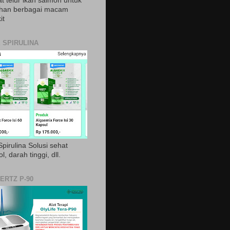
t telur ikan salmon untuk
ihan berbagai macam
it
 SPIRULINA
pirulina Solusi sehat
ol, darah tinggi, dll.
ERTZ P-90