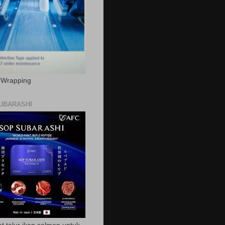
c Wrapping
UBARASHI