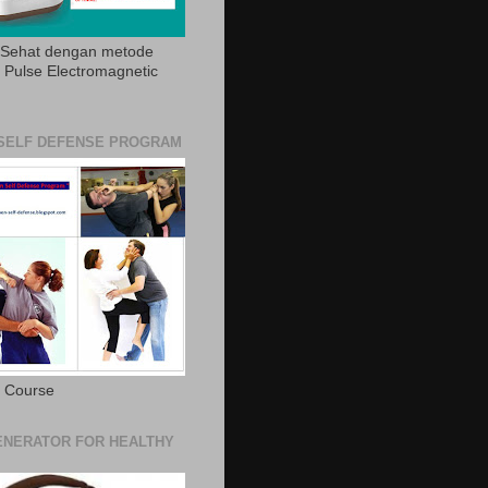
 Sehat dengan metode
Pulse Electromagnetic
SELF DEFENSE PROGRAM
e Course
NERATOR FOR HEALTHY