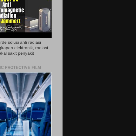
de solusi anti radiasi
gkapan elektronik, radiasi
akal sakit penyakit
IC PROTECTIVE FILM