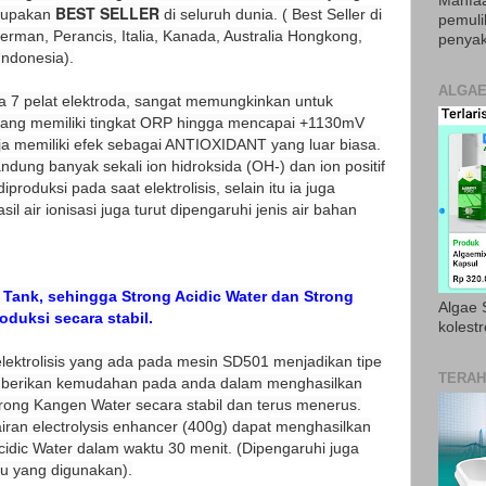
Manfaa
BEST SELLER
erupakan
di seluruh dunia. ( Best Seller di
pemul
erman, Perancis, Italia, Kanada, Australia Hongkong,
penyak
Indonesia).
ALGAE
 7 pelat elektroda, sangat memungkinkan untuk
 yang memiliki tingkat ORP hingga mencapai +1130mV
a memiliki efek sebagai ANTIOXIDANT yang luar biasa.
dung banyak sekali ion hidroksida (OH-) dan ion positif
iproduksi pada saat elektrolisis, selain itu ia juga
l air ionisasi juga turut dipengaruhi jenis air bahan
 Tank, sehingga Strong Acidic Water dan Strong
Algae S
duksi secara stabil.
kolestr
elektrolisis yang ada pada mesin SD501 menjadikan tipe
TERAH
emberikan kemudahan pada anda dalam menghasilkan
trong Kangen Water secara stabil dan terus menerus.
airan electrolysis enhancer (400g) dapat menghasilkan
 Acidic Water dalam waktu 30 menit. (Dipengaruhi juga
ku yang digunakan).