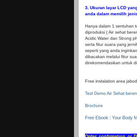
3.
Ukuran layar LCD yang
anda dalam memilih jenis
Hanya dalam 1 sentuhan t
diproduksi ( Air sehat bere
Acidic Water dan Strong p
serta fitur suara yang jer
seperti yang anda inginkan
dibacakan melalui fitur su
direkomendasikan untuk di
Free instalation area jabo
Test Demo Air Sehat beren
Brochure
Free Ebook : Your Body M
Order confirmation or 