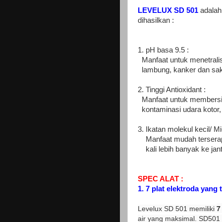
LEVELUX SD 501
adalah 
dihasilkan :
1. pH basa 9.5 :
Manfaat untuk menetrali
lambung, kanker dan saki
2. Tinggi Antioxidant :
Manfaat untuk membersihk
kontaminasi udara kotor,
3. Ikatan molekul kecil/ Mi
Manfaat mudah terserap
kali lebih banyak ke jant
SPEC ALAT :
1. 7 plat elektroda yang 
7
Levelux SD 501 memiliki
air yang maksimal. SD501 