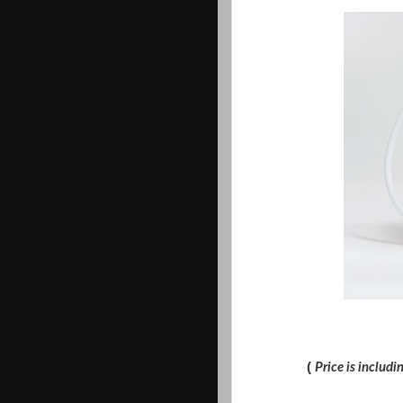
(
Price is includ