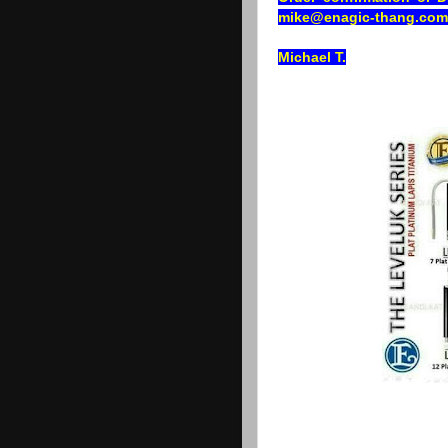
mike@enagic-thang.com
Michael T.