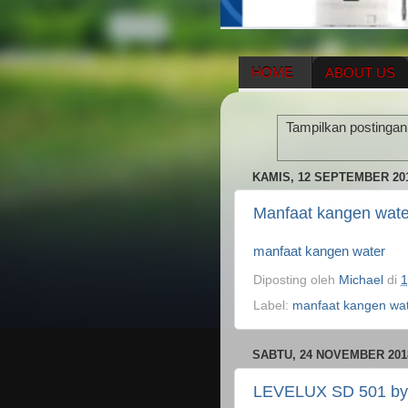
HOME
ABOUT US
HERBAL SUPPLEMENT
Tampilkan postingan
ENAGIC COMPENSATIO
KAMIS, 12 SEPTEMBER 20
Manfaat kangen wate
manfaat kangen water
Diposting oleh
Michael
di
1
Label:
manfaat kangen wa
SABTU, 24 NOVEMBER 201
LEVELUX SD 501 by 