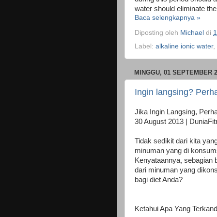
water should eliminate the 
Baca selengkapnya »
Diposting oleh
Michael
di
1
Label:
alkaline ionic water
,
MINGGU, 01 SEPTEMBER 2
Ingin langsing? Per
Jika Ingin Langsing, Per
30 August 2013 | DuniaFi
Tidak sedikit dari kita 
minuman yang di konsums
Kenyataannya, sebagian b
dari minuman yang dikons
bagi diet Anda?
Ketahui Apa Yang Terka