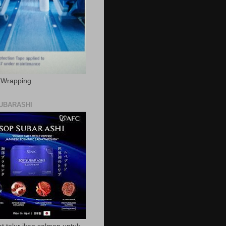
c Wrapping
UBARASHI