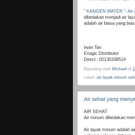
" KANGEN WATER ": Air 
dibedakan menjadi air la
adalah air biasa yang biasa
Iwan Tan
Enagic Distributor
Direct : 02130338514
Diposting oleh
Michael
di
1
Label:
air layak minum seh
Air sehat yang meny
AIR SEHAT
Air minum dibedakan menj
Air layak minum adalah ai