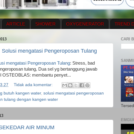
ARTICLE
SHOWER
OXYGENERATOR
TREND D
NEWS UPDATE
CONTACT US
PRICE LIST
OX
013
CARI B
N PLAN
MENUS
Solusi mengatasi Pengeroposan Tulang
SANMI
si mengatasi Pengeroposan Tulang
: Stress, bad
geroposan tulang, Dua sel yg bertanggung jawab
sel OSTEOBLAS: membantu penyet...
3.27
Tidak ada komentar:
g butuh kangen water
,
solusi mengatasi pengeroposan
an tulang dengan kangen water
Tersed
13
EMGU
 SEKEDAR AIR MINUM