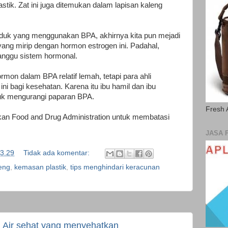
stik. Zat ini juga ditemukan dalam lapisan kaleng
duk yang menggunakan BPA, akhirnya kita pun mejadi
 yang mirip dengan hormon estrogen ini. Padahal,
nggu sistem hormonal.
mon dalam BPA relatif lemah, tetapi para ahli
ni bagi kesehatan. Karena itu ibu hamil dan ibu
uk mengurangi paparan BPA.
Fresh 
nkan Food and Drug Administration untuk membatasi
JASA 
3.29
Tidak ada komentar:
eng
,
kemasan plastik
,
tips menghindari keracunan
Air sehat yang menyehatkan