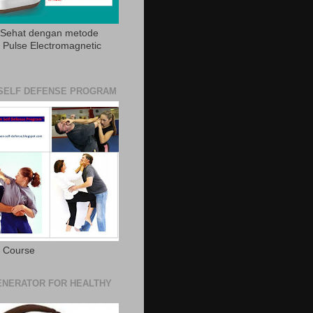
 Sehat dengan metode
Pulse Electromagnetic
SELF DEFENSE PROGRAM
e Course
NERATOR FOR HEALTHY