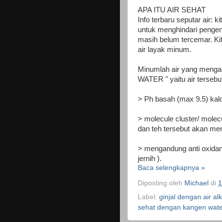
APA ITU AIR SEHAT
Info terbaru seputar air: 
untuk menghindari pengenta
masih belum tercemar. Ki
air layak minum.
Minumlah air yang meng
WATER " yaitu air tersebu
> Ph basah (max 9.5) kalo
> molecule cluster/ molec
dan teh tersebut akan me
> mengandung anti oxidant
jernih ).
Baca selengkapnya »
Diposting oleh
Michael
di
1
Label:
ginjal dengan air alk
sehat dengan kangen wate