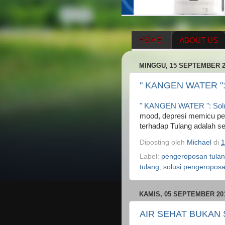
HOME
ABOUT US
HERBAL SUPPLEMENT
MINGGU, 15 SEPTEMBER 2
ENAGIC COMPENSATIO
" KANGEN WATER ": 
" KANGEN WATER ": Solu
mood, depresi memicu pen
terhadap Tulang adalah 
Diposting oleh
Michael
di
1
Label:
pengeroposan tulan
tulang
,
solusi pengeropos
KAMIS, 05 SEPTEMBER 20
AIR SEHAT BUKAN