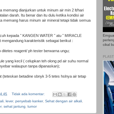
kita memang dianjurkan untuk minum air min 2 lt/hari
lan darah. Itu benar dan itu dulu ketika kondisi air
ta memang harus minum air mineral tetapi tidak semua
acuh kepada " KANGEN WATER " atu " MIRACLE
Emguar
perlen
t mengandung karakteristik sebagai berikut :
cikal b
 ditetes reagent/ ph tester berwarna ungu;
PLAST
ule yang kecil ( celupkan teh olong pd air suhu normal
nyebar walaupun tanpa dipanaskan);
 (teteskan betadine sbnyk 3-5 tetes hslnya air tetap
4.45
Tidak ada komentar:
ali
,
lever
,
penyebab kanker
,
Sehat dengan air alkali
,
r
,
sehat jantung
,
tumor