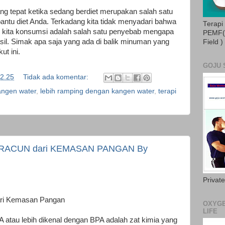
ng tepat ketika sedang berdiet merupakan salah satu
antu diet Anda. Terkadang kita tidak menyadari bahwa
Terapi
 kita konsumsi adalah salah satu penyebab mengapa
PEMF( 
hasil. Simak apa saja yang ada di balik minuman yang
Field )
ut ini.
GOJU 
2.25
Tidak ada komentar:
angen water
,
lebih ramping dengan kangen water
,
terapi
RACUN dari KEMASAN PANGAN By
Privat
ari Kemasan Pangan
OXYGE
LIFE
 atau lebih dikenal dengan BPA adalah zat kimia yang