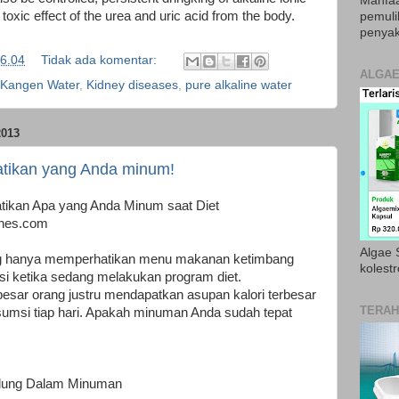
Manfaa
toxic effect of the urea and uric acid from the body.
pemul
penyak
6.04
Tidak ada komentar:
ALGAE
Kangen Water
,
Kidney diseases
,
pure alkaline water
013
hatikan yang Anda minum!
hatikan Apa yang Anda Minum saat Diet
tnes.com
Algae S
yang hanya memperhatikan menu makanan ketimbang
kolestr
i ketika sedang melakukan program diet.
esar orang justru mendapatkan asupan kalori terbesar
TERAH
umsi tiap hari. Apakah minuman Anda sudah tepat
ndung Dalam Minuman