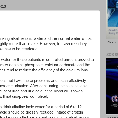
013
nking alkaline ionic water and the normal water is that
Plasti
slightly more than intake. However, for severe kidney
ake has to be restricted.
SOB S
water for these patients in controlled amount proved to
 water contains phosphate, calcium carbonate and the
ons tend to reduce the efficiency of the calcium ions.
does not have these problems and it can effectively
ncrease urination. After consuming the alkaline ionic
unt of urea and uric acid in the blood will show a
ll not disappear completely.
 drink alkaline ionic water for a period of 6 to 12
acid should be grossly reduced. Intake of protein
lso be controlled, persistent dringking of alkaline ionic