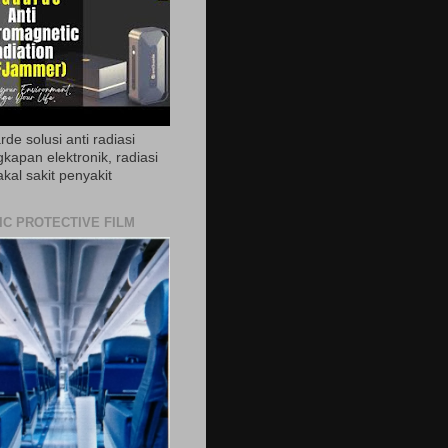
de solusi anti radiasi
gkapan elektronik, radiasi
akal sakit penyakit
IC PROTECTIVE FILM