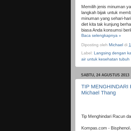
Memilih jenis minuman ya
langkah bijak untuk memb
minuman yang sehari-hari
diet kita tak kunjung ber
biasa Anda konsumsi berik
Baca selengkapnya »
Diposting oleh
Michael
di
1
Label:
Langsing dengan k
air untuk kesehatan tubuh
SABTU, 24 AGUSTUS 2013
TIP MENGHINDARI 
Michael Thang
Tip Menghindari Racun d
Kompas.com - Bisphenol A