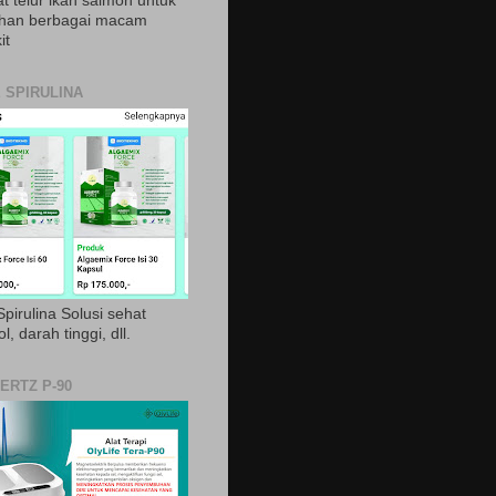
t telur ikan salmon untuk
ihan berbagai macam
it
 SPIRULINA
pirulina Solusi sehat
ol, darah tinggi, dll.
ERTZ P-90