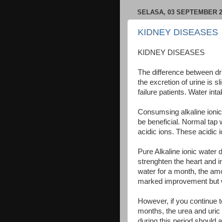
SELASA, 03 SEPTEMBER 2
KIDNEY DISEASES
KIDNEY DISEASES
The difference between dri
the excretion of urine is 
failure patients. Water int
Consumsing alkaline ionic 
be beneficial. Normal tap
acidic ions. These acidic i
Pure Alkaline ionic water 
strenghten the heart and i
water for a month, the amo
marked improvement but wi
However, if you continue to
months, the urea and uric 
during this period should a