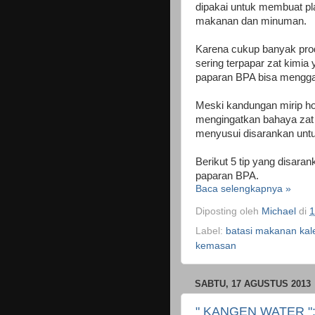
dipakai untuk membuat pla
makanan dan minuman.
Karena cukup banyak pro
sering terpapar zat kimia
paparan BPA bisa mengga
Meski kandungan mirip hor
mengingatkan bahaya zat i
menyusui disarankan unt
Berikut 5 tip yang disara
paparan BPA.
Baca selengkapnya »
Diposting oleh
Michael
di
1
Label:
batasi makanan kal
kemasan
SABTU, 17 AGUSTUS 2013
" KANGEN WATER ": 