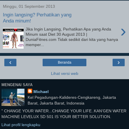
Minggu, 01 September 2013
Ingin langsing? Perhatikan yang
Anda minum!
›
Jika Ingin Langsing, Perhatikan Apa yang Anda
Minum saat Diet 30 August 2013 |
DuniaFitnes.com Tidak sedikit dari kita yang hanya
memper...
‹
›
Beranda
Lihat versi web
MENGENAI SAYA
Michael
Kel Pegadungan-Kalideres-Cengkareng, Jakarta
Barat, Jakarta Barat, Indonesia
" CHANGE YOUR WATER...CHANGE YOUR LIFE..KAN'GEN WATER
MACHINE LEVELUX SD 501 IS YOUR BETTER SOLUTION.
Lihat profil lengkapku