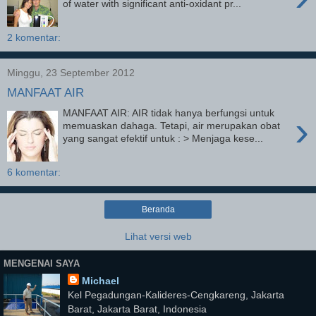
of water with significant anti-oxidant pr...
2 komentar:
Minggu, 23 September 2012
MANFAAT AIR
MANFAAT AIR: AIR tidak hanya berfungsi untuk
›
memuaskan dahaga. Tetapi, air merupakan obat
yang sangat efektif untuk : > Menjaga kese...
6 komentar:
Beranda
Lihat versi web
MENGENAI SAYA
Michael
Kel Pegadungan-Kalideres-Cengkareng, Jakarta
Barat, Jakarta Barat, Indonesia