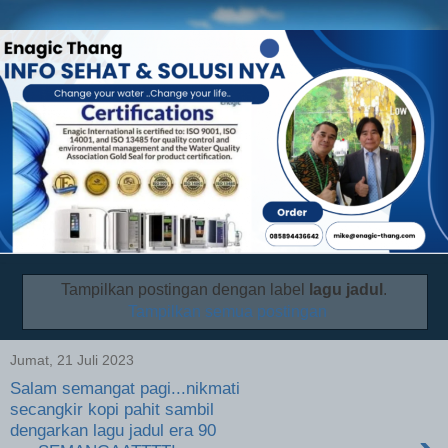
Tampilkan postingan dengan label
lagu jadul
.
Tampilkan semua postingan
Jumat, 21 Juli 2023
Salam semangat pagi...nikmati
secangkir kopi pahit sambil
dengarkan lagu jadul era 90