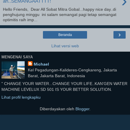
›
an..SEMANGAATTTT!
Hello Friends, Dear All Sobat Mitra Gobal...happy nice day..di
penghujung minggu ini salam semangat pagi tetap semangat
optimitis raih imp...
›
Beranda
Lihat versi web
MENGENAI SAYA
Michael
Kel Pegadungan-Kalideres-Cengkareng, Jakarta
Barat, Jakarta Barat, Indonesia
" CHANGE YOUR WATER...CHANGE YOUR LIFE..KAN'GEN WATER
MACHINE LEVELUX SD 501 IS YOUR BETTER SOLUTION.
Lihat profil lengkapku
Diberdayakan oleh
Blogger
.