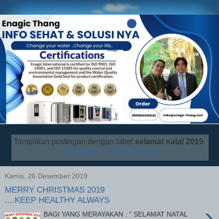
Tampilkan postingan dengan label
selamat natal 2019
.
Tampilkan semua postingan
Kamis, 26 Desember 2019
MERRY CHRISTMAS 2019
....KEEP HEALTHY ALWAYS
›
BAGI YANG MERAYAKAN : " SELAMAT NATAL