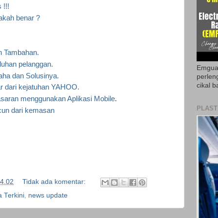
 !!!
akah benar ?
n Tambahan.
luhan pelanggan.
Emguar
aha dan Solusinya.
perlen
cikal b
jar dari kejatuhan YAHOO.
asaran menggunakan Aplikasi Mobile
.
PLAST
acun dari kemasan
4.02
Tidak ada komentar:
a Terkini
,
news update