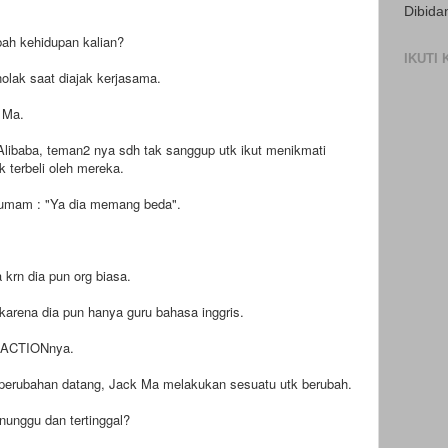
Dibida
ah kehidupan kalian?
IKUTI
ak saat diajak kerjasama.
 Ma.
libaba, teman2 nya sdh tak sanggup utk ikut menikmati
 terbeli oleh mereka.
gumam : "Ya dia memang beda".
krn dia pun org biasa.
karena dia pun hanya guru bahasa inggris.
 ACTIONnya.
erubahan datang, Jack Ma melakukan sesuatu utk berubah.
unggu dan tertinggal?