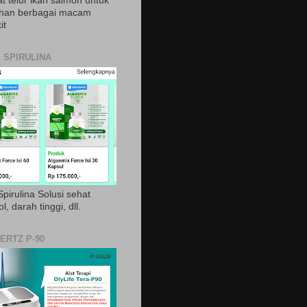
t telur ikan salmon untuk
ihan berbagai macam
it
 SPIRULINA
pirulina Solusi sehat
ol, darah tinggi, dll.
ERTZ P-90