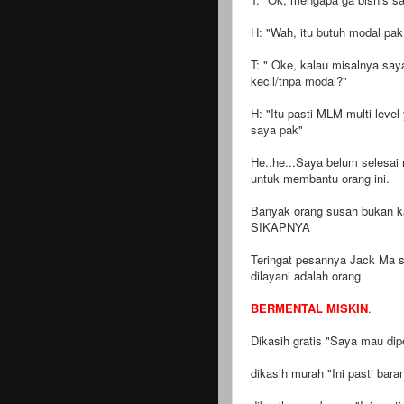
H: "Wah, itu butuh modal pa
T: " Oke, kalau misalnya sa
kecil/tnpa modal?"
H: "Itu pasti MLM multi lev
saya pak"
He..he...Saya belum selesa
untuk membantu orang ini.
Banyak orang susah bukan 
SIKAPNYA
Teringat pesannya Jack Ma san
dilayani adalah orang
BERMENTAL MISKIN
.
Dikasih gratis "Saya mau dipe
dikasih murah "Ini pasti baran