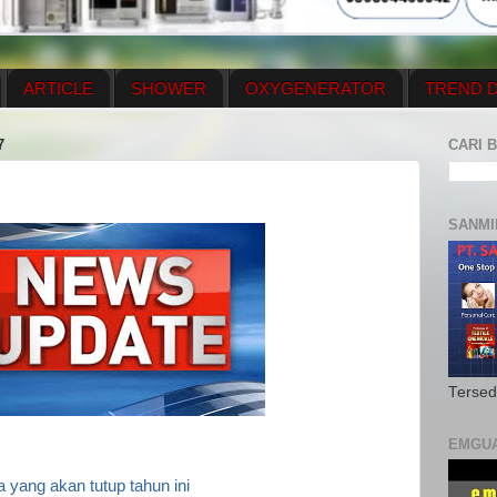
ARTICLE
SHOWER
OXYGENERATOR
TREND D
NEWS UPDATE
CONTACT US
PRICE LIST
OX
7
CARI B
N PLAN
MENUS
SANMI
Tersed
EMGU
ia yang akan tutup tahun ini