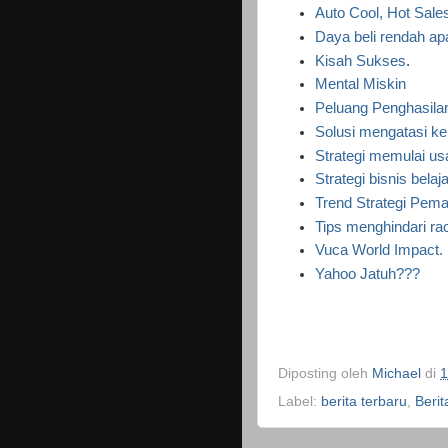
Auto Cool, Hot Sales
Daya beli rendah ap
Kisah Sukses
.
Mental Miskin
Peluang Penghasila
Solusi mengatasi ke
Strategi memulai us
Strategi bisnis bela
Trend Strategi Pem
Tips menghindari r
Vuca World Impact.
Yahoo Jatuh???
Diposting oleh
Michael
di
1
Label:
berita terbaru
,
Berit