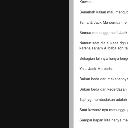
Kawan...
Benarkah kalian mau mengub
Teman2 Jack Ma semua menol
Semua menunggu hasil Jack
Namun saat dia sukses dgn A
karena saham Alibaba sdh tak
Sebagian lainnya hanya ber
Ya... Jack Ma beda.
Bukan beda dari makanannya 
Bukan beda dari kecerdasan 
Tapi yg membedakan adalah
Saat kawan2 nya menunggu p
Sampai kapan kita hanya men