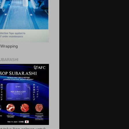
c Wrapping
UBARASHI