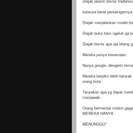
Diajak jalanin bisnis tradisio
katanya berat persaingannya
Diajak menjalankan model bi
Diajak buka toko ngeluh ga b
Diajak bisnis apa aja bilang 
Mereka punya kesamaan:
Nanya google, dengerin tem
Mereka berpikir lebih banyak 
orang buta.
Tanyakan apa yg dapat merek
menjawab.
Orang bermental miskin ga
MEREKA HANYA
MENUNGGU"