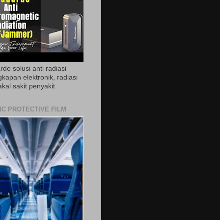
de solusi anti radiasi
gkapan elektronik, radiasi
akal sakit penyakit
IC PROTECTIVE FILM