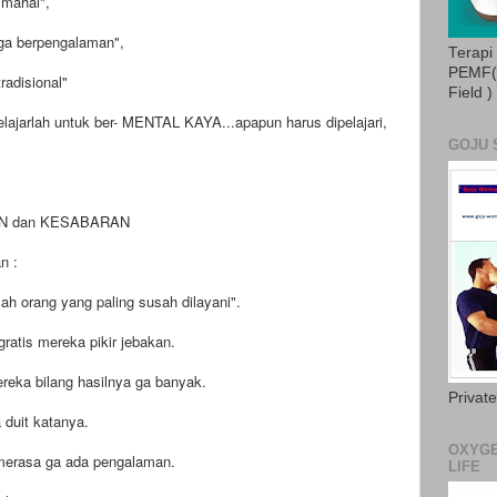
 mahal",
ga berpengalaman",
Terapi
PEMF( 
radisional"
Field )
elajarlah untuk ber- MENTAL KAYA...apapun harus dipelajari,
GOJU 
AN dan KESABARAN
n :
ah orang yang paling susah dilayani".
ratis mereka pikir jebakan.
ereka bilang hasilnya ga banyak.
Privat
 duit katanya.
OXYGE
 merasa ga ada pengalaman.
LIFE