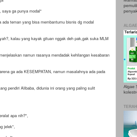
Manfaa
pemul
k, saya ga punya modal"
penyak
ya ada teman yang bisa membantumu bisnis dg modal
ALGAE
el yah?, kalau yang kayak gituan nggak deh pak,gak suka MLM
i menjelaskan namun rasanya mendadak kehilangan kesabaran
karena ga ada KESEMPATAN, namun masalahnya ada pada
Algae S
g pendiri Alibaba, didunia ini orang yang paling sulit
kolestr
TERAH
ralat apa nih?",
g jelek",