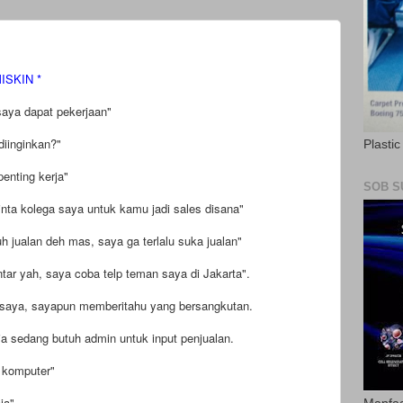
ISKIN *
saya dapat pekerjaan"
diinginkan?"
Plasti
enting kerja"
SOB S
nta kolega saya untuk kamu jadi sales disana"
h jualan deh mas, saya ga terlalu suka jualan"
ntar yah, saya coba telp teman saya di Jakarta".
saya, sayapun memberitahu yang bersangkutan.
ia sedang butuh admin untuk input penjualan.
 komputer"
ja"