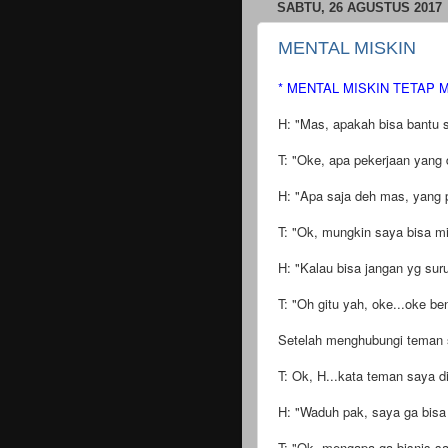
SABTU, 26 AGUSTUS 2017
MENTAL MISKIN
* MENTAL MISKIN TETAP M
H: "Mas, apakah bisa bantu 
T: "Oke, apa pekerjaan yang 
H: "Apa saja deh mas, yang p
T: "Ok, mungkin saya bisa mi
H: "Kalau bisa jangan yg suru
T: "Oh gitu yah, oke...oke be
Setelah menghubungi teman 
T: Ok, H...kata teman saya d
H: "Waduh pak, saya ga bisa
T: "Ok, mengapa ga bisnis sa