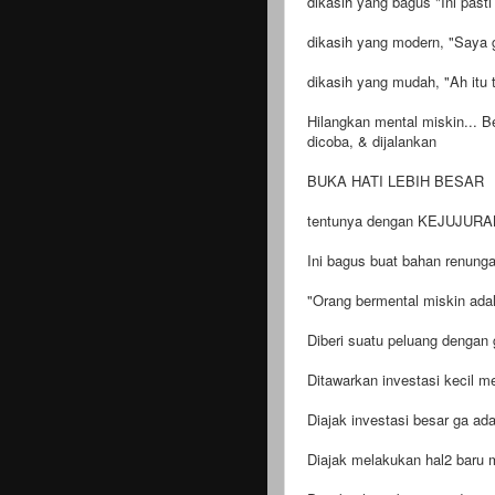
dikasih yang bagus "Ini pasti
dikasih yang modern, "Saya 
dikasih yang mudah, "Ah itu t
Hilangkan mental miskin... B
dicoba, & dijalankan
BUKA HATI LEBIH BESAR
tentunya dengan KEJUJUR
Ini bagus buat bahan renunga
"Orang bermental miskin adal
Diberi suatu peluang dengan g
Ditawarkan investasi kecil m
Diajak investasi besar ga ada
Diajak melakukan hal2 baru