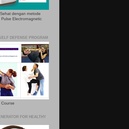
 Sehat dengan metode
Pulse Electromagnetic
SELF DEFENSE PROGRAM
e Course
NERATOR FOR HEALTHY