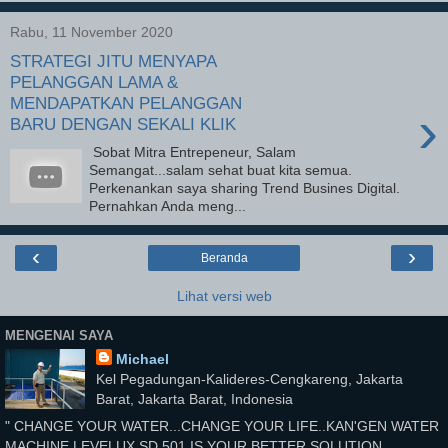
Rabu, 11 November 2020
STRATEGI JITU MENYAPA
PELANGGAN LAMA &
MENDAPATKAN PELANGGAN
›
BARU DENGAN SEKALI KLIK
Sobat Mitra Entrepeneur, Salam
Semangat...salam sehat buat kita semua.
Perkenankan saya sharing Trend Busines Digital.
Pernahkan Anda meng...
‹
›
Beranda
Lihat versi web
MENGENAI SAYA
Michael
Kel Pegadungan-Kalideres-Cengkareng, Jakarta
Barat, Jakarta Barat, Indonesia
" CHANGE YOUR WATER...CHANGE YOUR LIFE..KAN'GEN WATER
MACHINE LEVELUX SD 501 IS YOUR BETTER SOLUTION.