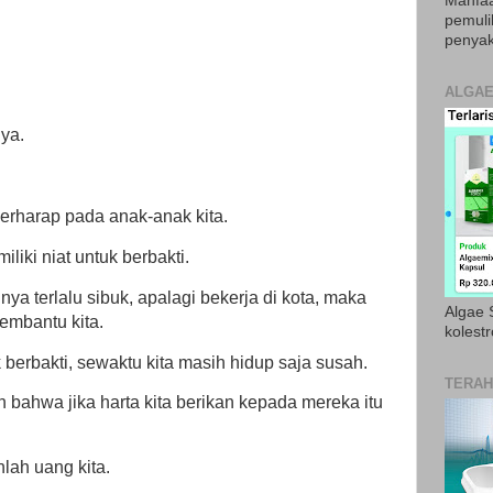
Manfaa
pemul
penyak
ALGAE
nya.
berharap pada anak-anak kita.
liki niat untuk berbakti.
nya terlalu sibuk, apalagi bekerja di kota, maka
Algae S
embantu kita.
kolestr
 berbakti, sewaktu kita masih hidup saja susah.
TERAH
bahwa jika harta kita berikan kepada mereka itu
lah uang kita.