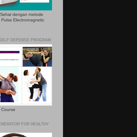
 Sehat dengan metode
Pulse Electromagnetic
SELF DEFENSE PROGRAM
e Course
NERATOR FOR HEALTHY