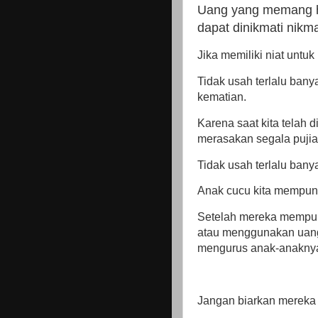
Uang yang memang ha
dapat dinikmati nikma
Jika memiliki niat unt
Tidak usah terlalu bany
kematian.
Karena saat kita telah d
merasakan segala pujian
Tidak usah terlalu ban
Anak cucu kita mempunya
Setelah mereka mempun
atau menggunakan uang
mengurus anak-anakny
Jangan biarkan mereka