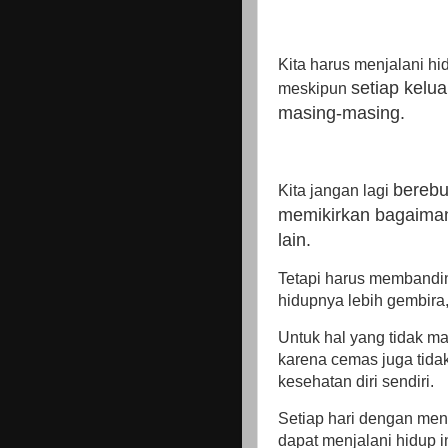
Kita harus menjalani hi
setiap kel
meskipun
masing-masing.
berebu
Kita jangan lagi
memikirkan bagaiman
lain.
Tetapi harus membandi
hidupnya lebih gembira,
Untuk hal yang tidak ma
karena cemas juga tid
kesehatan diri sendiri.
Setiap hari dengan menc
dapat menjalani hidup 