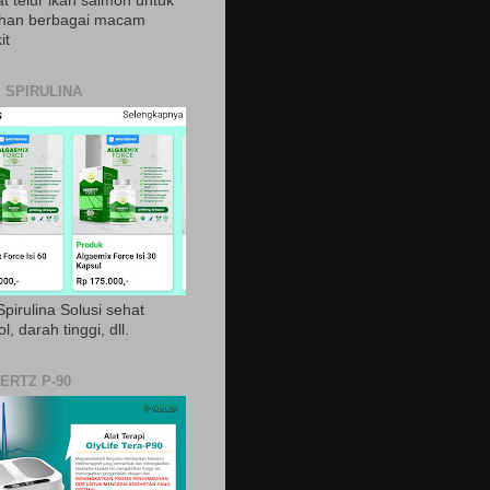
t telur ikan salmon untuk
ihan berbagai macam
it
 SPIRULINA
pirulina Solusi sehat
ol, darah tinggi, dll.
ERTZ P-90