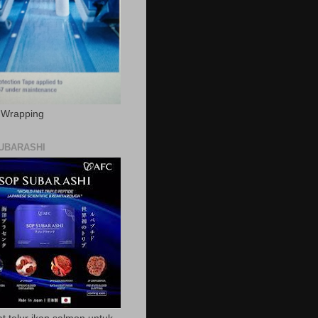
c Wrapping
UBARASHI