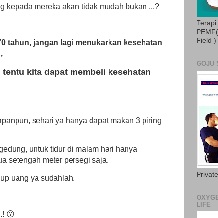
ang kepada mereka akan tidak mudah bukan ...?
Terapi
PEMF( 
Field )
-70 tahun, jangan lagi menukarkan kesehatan
n,
GOJU 
 tentu kita dapat membeli kesehatan
panpun, sehari ya hanya dapat makan 3 piring
gedung, untuk tidur di malam hari hanya
a setengah meter persegi saja.
Privat
up uang ya sudahlah.
OXYGE
LIFE
.! 😗