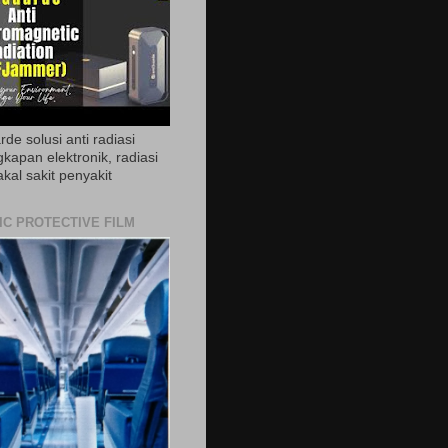
de solusi anti radiasi
gkapan elektronik, radiasi
akal sakit penyakit
IC PROTECTIVE FILM