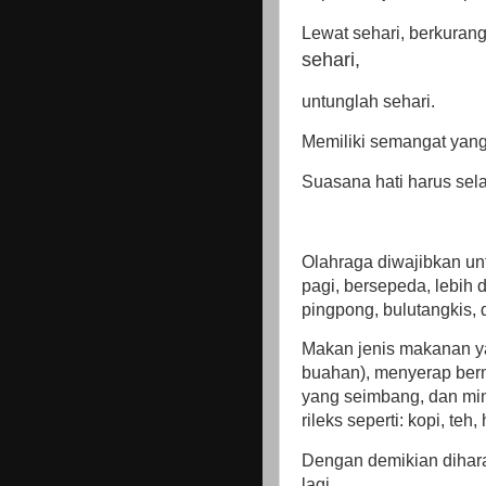
Lewat sehari, berkurang
sehari,
untunglah sehari.
Memiliki semangat yang
Suasana hati harus sel
Olahraga diwajibkan unt
pagi, bersepeda, lebih d
pingpong, bulutangkis, 
Makan jenis makanan y
buahan), menyerap ber
yang seimbang, dan mi
rileks seperti: kopi, teh
Dengan demikian dihara
lagi.