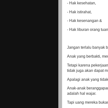
- Hak kesehatan,
- Hak istirahat,
- Hak kesenangan &
- Hak liburan orang tua
Jangan terlalu banyak 
Anak yang berbakti, memi
Tetapi karena pekerjaan
tidak juga akan dapat m
Apalagi anak yang tidak
Anak-anak beranggapan 
adalah hal wajar.
Tapi uang mereka bukan