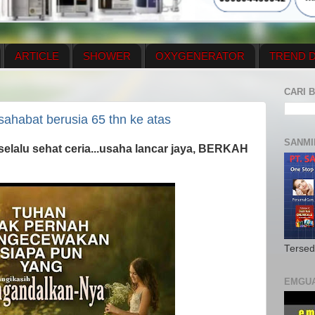
ARTICLE
SHOWER
OXYGENERATOR
TREND D
NEWS UPDATE
CONTACT US
PRICE LIST
OX
CARI B
N PLAN
MENUS
 sahabat berusia 65 thn ke atas
SANMI
elalu sehat ceria...usaha lancar jaya, BERKAH
Tersed
EMGU