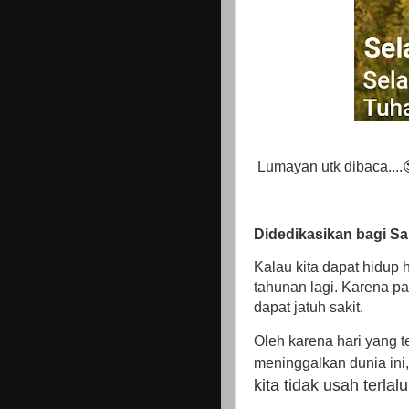
Lumayan utk dibaca....
Didedikasikan bagi Sa
Kalau kita dapat hidup h
tahunan lagi. Karena pad
dapat jatuh sakit.
Oleh karena hari yang te
meninggalkan dunia ini
kita tidak usah terla