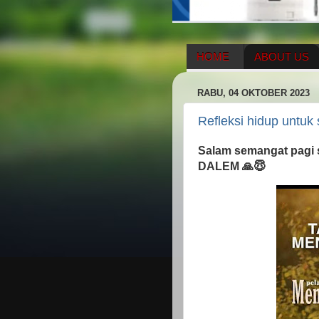
HOME
ABOUT US
HERBAL SUPPLEMENT
RABU, 04 OKTOBER 2023
ENAGIC COMPENSATIO
Refleksi hidup untuk
Salam semangat pagi s
DALEM 🙏😇