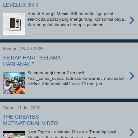
LEVELUX JR II
›
Hemat Energi! Mesin JRII memiliki tiga pelat
elektroda padat yang mengurangi konsumsi daya.
Karena pelat titanium berlapis platinum,...
Minggu, 26 Juli 2020
SETIAP HARI " SELAMAT
HARI ANAK "
›
Selamat pagi teman2 terkasih .....
#asli_cuma_copas Tadi aku ke warnet, mau cetak
sticker. Ada anak laki2 usia 12 thn, (us...
Sabtu, 11 Juli 2020
THE GREATES
MOTIVATIONAL VIDEO
›
Next Topics : > Mental Miskin > Trend Aplikasi
Mobile " Strategi Pemasaran Jaman ...