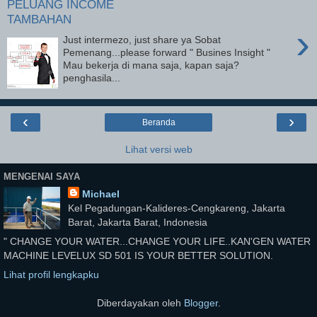
PELUANG INCOME
TAMBAHAN
›
Just intermezo, just share ya Sobat
Pemenang...please forward " Busines Insight "
Mau bekerja di mana saja, kapan saja?
penghasila...
‹
›
Beranda
Lihat versi web
MENGENAI SAYA
Michael
Kel Pegadungan-Kalideres-Cengkareng, Jakarta
Barat, Jakarta Barat, Indonesia
" CHANGE YOUR WATER...CHANGE YOUR LIFE..KAN'GEN WATER
MACHINE LEVELUX SD 501 IS YOUR BETTER SOLUTION.
Lihat profil lengkapku
Diberdayakan oleh
Blogger
.