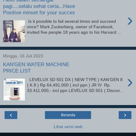
pagi....selalu sehat ceria...Have
Positive minset for your succes
›
Is it possible to fail several times and succeed
once? Mark Zuckerberg, owner of Facebook,
invited five people 18 years ago to his Harvard ...
Minggu, 16 Juli 2023
KAN'GEN WATER MACHINE
PRICE LIST
›
LEVELUX SD 501 DX ( NEW TYPE ) KAN'GEN 8
( K 8 ) Rp 64,491,000 ( incl ppn ) JR IV Rp.
33.411.000,- incl ppn LEVELUX SD 501 ( Discon...
‹
›
Beranda
Lihat versi web