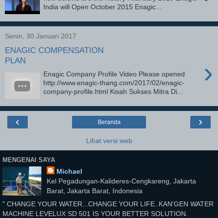
India will Open October 2015 Enagic...
Senin, 30 Januari 2017
ENAGIC COMPENSATION
PLAN
›
Enagic Company Profile Video Please opened
http://www.enagic-thang.com/2017/02/enagic-
company-profile.html Kisah Sukses Mitra Di...
‹
›
Beranda
Lihat versi web
MENGENAI SAYA
Michael
Kel Pegadungan-Kalideres-Cengkareng, Jakarta
Barat, Jakarta Barat, Indonesia
" CHANGE YOUR WATER...CHANGE YOUR LIFE..KAN'GEN WATER
MACHINE LEVELUX SD 501 IS YOUR BETTER SOLUTION.